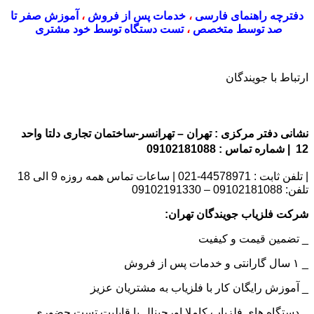
دفترچه راهنمای فارسی
،
خدمات پس از فروش
،
آموزش صفر تا
صد توسط متخصص
،
تست دستگاه توسط خود مشتری
ارتباط با جویندگان
نشانی دفتر مرکزی : تهران – تهرانسر-ساختمان تجاری دلتا واحد
12 | شماره تماس : 09102181088
| تلفن ثابت : 44578971-021 | ساعات تماس همه روزه 9 الی 18
تلفن: 09102181088 – 09102191330
شرکت فلزیاب جویندگان تهران:
_ تضمین قیمت و کیفیت
_ ۱ سال گارانتی و خدمات پس از فروش
_ آموزش رایگان کار با فلزیاب به مشتریان عزیز
_ دستگاه های فلزیاب کاملا اورجینال با قابلیت تست حضوری