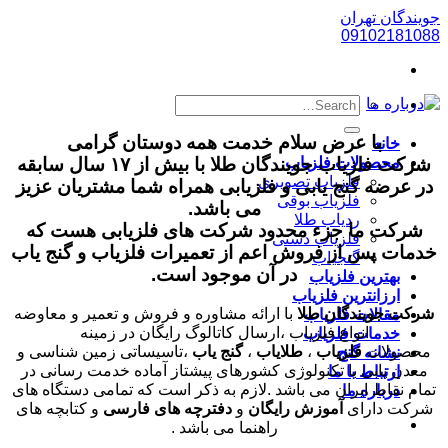
پرش
جویندگان تهران
به
09102181088
محتوا
با عرض سلام خدمت همه دوستان گرامی
خانه
شرکت فلزیاب جویندگان طلا با بیش از ۱۷ سال سابقه
محصولات فلزیاب
فلزیاب تصویری
در عرضه گنج یابی و فلزیابی همراه شما مشتریان عزیز
فلزیاب بوقی
می باشد.
ردیاب طلا
شرکت ما جزء محدود شرکت های فلزیابی هست که
فلزیاب دستی
خدمات پس از فروش اعم از
تعمیرات فلزیاب
و گنج یاب
گنجیاب
در آن موجود است.
بهترین فلزیاب
ارزانترین فلزیاب
شرکت جویندگان طلا
با ارائه مشاوره و فروش و تعمیر و معاوضه
مقالات فلزیاب
انواع فلزیاب ،ارسال کاتالوگ رایگان در زمینه
خدمات فلزیاب
محصولات
فلزیاب
،
طلایاب
،
گنج یاب
،تاسیساتی زمین شناسی و
نشانه گنج
معدن یابی با تکنولوژی کشورهای پیشتاز آماده خدمت رسانی در
ارتباط با ما
تمام نقاط ایران می باشد .لازم به ذکر است که تمامی دستگاه های
درباره ما
شرکت دارای
آموزش رایگان
و
دفترچه های فارسی
و کتابچه های
راهنما می باشد .