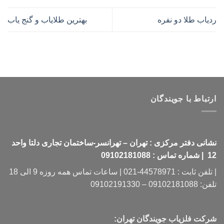
ردیاب طلا دو نفره
بهترین طلایاب و گنج یاب
ارتباط با جویندگان
نشانی دفتر مرکزی : تهران – تهرانسر-ساختمان تجاری دلتا واحد
12 | شماره تماس : 09102181088
| تلفن ثابت : 44578971-021 | ساعات تماس همه روزه 9 الی 18
تلفن: 09102181088 – 09102191330
شرکت فلزیاب جویندگان تهران: