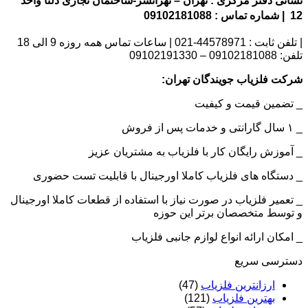
نشانی دفتر مرکزی : تهران – تهرانسر-ساختمان تجاری دلتا واحد
12 | شماره تماس : 09102181088
| تلفن ثابت : 44578971-021 | ساعات تماس همه روزه 9 الی 18
تلفن: 09102181088 – 09102191330
شرکت فلزیاب جویندگان تهران:
_ تضمین قیمت و کیفیت
_ ۱ سال گارانتی و خدمات پس از فروش
_ آموزش رایگان کار با فلزیاب به مشتریان عزیز
_ دستگاه های فلزیاب کاملا اورجینال با قابلیت تست حضوری
_ تعمیر فلزیاب در صورت نیاز با استفاده از قطعات کاملا اورجینال
و توسط متخصصان برتر این حوزه
_ امکان ارائه انواع لوازم جانبی فلزیاب
دسترسی سریع
ارزانترین فلزیاب
(47)
بهترین فلزیاب
(121)