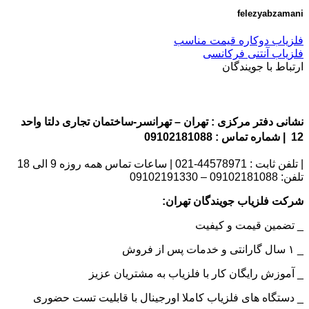
felezyabzamani
فلزیاب دوکاره قیمت مناسب
فلزیاب آنتنی فرکانسی
ارتباط با جویندگان
نشانی دفتر مرکزی : تهران – تهرانسر-ساختمان تجاری دلتا واحد
12 | شماره تماس : 09102181088
| تلفن ثابت : 44578971-021 | ساعات تماس همه روزه 9 الی 18
تلفن: 09102181088 – 09102191330
شرکت فلزیاب جویندگان تهران:
_ تضمین قیمت و کیفیت
_ ۱ سال گارانتی و خدمات پس از فروش
_ آموزش رایگان کار با فلزیاب به مشتریان عزیز
_ دستگاه های فلزیاب کاملا اورجینال با قابلیت تست حضوری