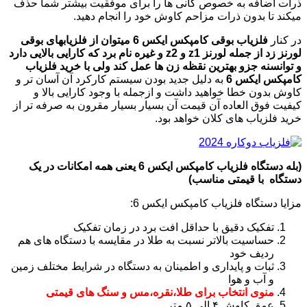
ذرات اضافه به خصوص کانی ها را برای موفقیت بیشتر شما حذف
میکند تا بدون ذرات مزاحم کاوش خود را انجام دهید.
در کنار
فلزیاب بوقی کامپکس ایکس 6 میتوان از فلزیابهای بوقی
لورنز زد از جمله لورنز z1 و z2 و غیره
نام برد که کارایی بالایی دارد
و توانسنه جزو بهترین نقظه زن ها عمل کند ولی با خرید فلزیاب
کامپکس ایکس 6
به دلیل جدید بودن سیستم کارکرد آن آسان تر و
کاوش بدون خطا خواهید داشت و ازجمله با وجود کارایی بالا و
کیفیت فوق العاده آن قیمت آن بسیار بسیار مقرون به صرفه تر از
خرید فلزیاب های کلان خواهد بود.
(بله دستگاه فلزیاب کامپکس ایکس 6 یعنی همه امکانات در یک
دستگاه با قیمتی مناسب)
مزایا دستگاه فلزیاب کامپکس ایکس 6:
تفکیک دقیق با حداقل افت برد در زمان تفکیک
حساسیت بالاتر نسبت به طلا در مقایسه با دستگاه های هم
ردیف خود
ثبات و پایداری و اطمینان به دستگاه در شرایط مختلف زمین
و آب و هوا
منوی انتخاب برای طلا،نقره،مس و سنگ های قیمتی
عمق کاوش ۴ الی ۵ متر