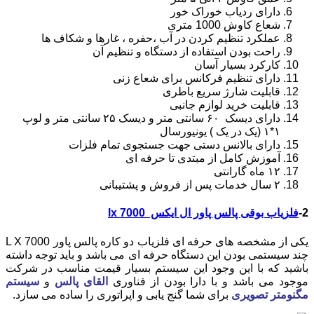
دارای ردیاب خوراک خور
شعاع کاوش 1000 متری
عملکرد تنظیم کردن در آب ،حفره ، غارها و شکاف ها
راحت بودن استفاده از دستگاه و تنظیم آن
کارکرد بسیار آسان
دارای تنظیم فرکانس برای شعاع زنی
قابلیت شارژ سریع باطری
قابلیت خرید لوازم جانبی
دارای دیسک ۶۰ سانتی متر و دیسک ۲۵ سانتی متر و لوپ
۱*۱ (یک در یک ) یونیورسال
دارای بالانس دستی جهت جستجوی تمام فلزات
آموزش کامل از مبتدی تا حرفه ای
۱۲ ماه گارانتی
۲ سال خدمات پس از فروش و پشتیبانی
2-
فلزیاب بوقی پالس پاور ال ایکس lx 7000
یکی از مشخصه های حرفه ای فلزیاب دو کاره پالس پاور L X 7000
چند سیستمی بودن این دستگاه حرفه ای می باشد و باید توجه داشته
باشید که با این وجود این سیستم بسیار قیمت مناسب در شرکت
موجود می باشد و با دارا بودن از فناوری
القای پالس
و
سیستم
مگنومتر تصویری
برای شما گنج یابی و اپراتوری را ساده می سازد.