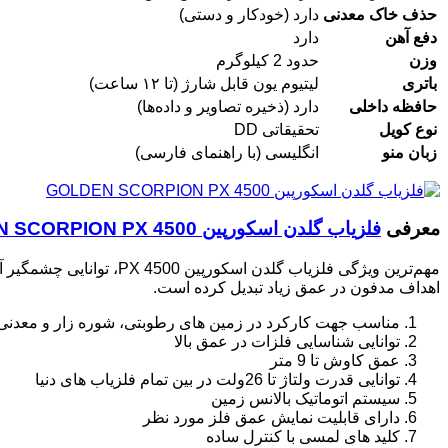
حذف خاک معدنی
دارد (خودکار و دستی)
دفع آهن
دارد
وزن
حدود 2 کیلوگرم
باتری
لیتیوم یون قابل شارژ (تا ۱۲ ساعت)
حافظه داخلی
دارد (ذخیره تصاویر و داده‌ها)
نوع کویل
تحقیقاتی DD
زبان منو
انگلیسی (با راهنمای فارسی)
معرفی
فلزیاب گلدن اسکورپین GOLDEN SCORPION PX 4500
اهداف مدفون در عمق زیاد تبدیل کرده است.
مناسب جهت کارکرد در زمین های رطوبتی، شوره زار و معدنی
توانایی شناسایی فلزات در عمق بالا
عمق کاوش تا 9 متر
توانایی قدرت ولتاژ تا 26ولت در بین تمام فلزیاب های دنیا
سیستم اتوماتیک بالانس زمین
دارای قابلیت نمایش عمق فلز مورد نظر
کلید های لمسی با کنترل ساده