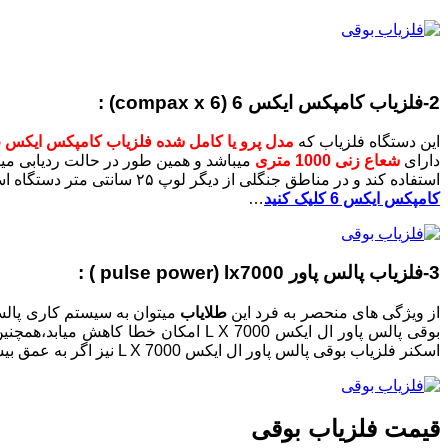
2-فلزیاب کامپکس ایکس 6 (compax x 6) :
این دستگاه فلزیاب که
مدل پرو یا کامل شده فلزیاب کامپکس ایکس 5
دارای
شعاع زنی 1000 متری
استفاده کند و در مناطق جنگلی از دیگر لوپ ۲۵ سانتی متر دستگاه استفاده کند و همچنین به دلیل دارا بودن لوپ یک در یک یونیورسال تا عمق چهار متر را با آن جستجو کنید.
کامپکس ایکس 6 کلیک کنید
…
3-فلزیاب پالس پاور pulse power) lx7000 ) :
از ویژگی های منحصر به فرد این
طلایاب
بوقی پالس پاور ال ایکس L X 7000 ام
اسکنر فلزیاب بوقی پالس پاور ال ایکس L X 7000 نیز اگر به عمق بیشتری نیاز داشته باشید می توانید تا
قیمت فلزیاب بوقی