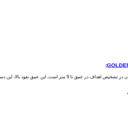
:
مهم‌ترین ویژگی فلزیاب گلدن اسکورپین PX 4500، توانایی چشمگیر آن در ت