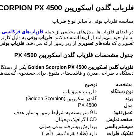
فلزیاب گلدن اسکورپین GOLDEN SCORPION PX 4500
مقایسه فلزیاب بوقی با سایر انواع فلزیاب
در فضای فلزیاب‌ها، مدل‌های مختلفی از جمله
فلزیاب‌های فرکانسی و
به نیاز خود می‌توانند از آن‌ها استفاده کنند.
فلزیاب بوقی
به دلیل کاربر
تصویری که
داده‌های تصویری
از زیر زمین ارائه می‌دهند،
فلزیاب بوقی
جدول مشخصات فلزیاب گلدن اسکورپین
PX 4500
فلزیاب گلدن اسکورپین
Golden Scorpion PX 4500
یکی از دستگاه‌
دستگاه با طراحی مدرن و قابلیت‌های متنوع، برای جستجوی گنجینه‌
مشخصه
توضیح
نوع دستگاه
فلزیاب عمیق‌یاب
برند
گلدن اسکورپین (Golden Scorpion)
PX 4500
مدل
عمق نفوذ
تا 9 متر بسته به شرایط زمین و سایز هدف
صفحه نمایش
LCD گرافیک دیجیتال
سیستم پالسی
پردازش پیشرفته بوقی صوتی
تفکیک فلزات
دارد (طلا / نقره / مس / آهن)