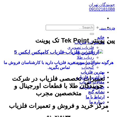
پرش
جویندگان تهران
به
09102181088
محتوا
فلزیاب دستی
خانه
پین پوینتر Tek Point تک پوینت
محصولات فلزیاب
فلزیاب تصویری
فلزیاب بوقی
ردیاب طلا
فلزیاب دستی
هرگونه سوال در مورد خرید فلزیاب دارید با کارشناسان فروش ما
گنجیاب
تماس بگیرید.
بهترین فلزیاب
ارزانترین فلزیاب
تعمیرات تخصصی فلزیاب در شرکت
مقالات فلزیاب
جویندگان طلا با قطعات اورجینال و
خدمات فلزیاب
متخصصین مجرب
نشانه گنج
ارتباط با ما
درباره ما
مرکز خرید و فروش و تعمیرات فلزیاب