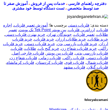
دفترچه راهنمای فارسی
،
خدمات پس از فروش
،
آموزش صفر تا
صد توسط متخصص
،
تست دستگاه توسط خود مشتری
دسته بندی:
فلزیاب دستی
برچسب ها:
آموزش تعمیر فلزیاب
,
اجاره
فلزیاب
,
ارزانترین فلزیاب
,
پین پوینتر Tek Point تک پوینت
,
تعمیر
طلایاب
,
تعمیر فلزیاب
,
جویندگان تهران
,
خرید بهترن فلزیاب دستی
,
خرید طلایاب
,
خرید طلایاب ارزان
,
خرید فلزیاب
,
خرید فلزیاب
ارزان
,
خرید فلزیاب بازرسی بدن
,
خرید فلزیاب دستی
,
خرید فلزیاب
راکتی
,
خرید فلزیاب شعاع زن
,
خرید گنج یاب
,
طلایاب
,
فلزیاب
,
فلزیاب بازرسی بدنی
,
فلزیاب پین پوینتر
,
فلزیاب خارجی اصل
,
فلزیاب دستی
,
فلزیاب راکتی
,
فلزیاب زمانی
,
فلزیاب شعاع زن
,
فلزیاب شمال
,
فلزیاب قوی
,
فلزیاب کردستان
,
فلزیاب کرمانشاه
,
فلزیاب گیلان
,
فلزیاب مشهد
felezyabzamani
فلزیاب نقطه زن مانتیکور Manticore