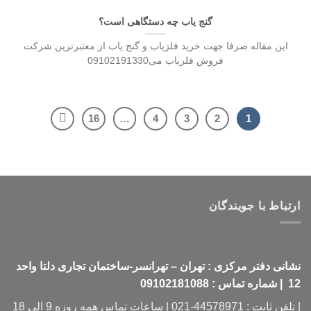
گنج یاب چه دستگاهی است؟
این مقاله صرفا جهت خرید فلزیاب و گنج یاب از معتبرترین شرکت
فروش فلزیاب می09102191330
16
…
4
3
2
1
ارتباط با جویندگان
نشانی دفتر مرکزی : تهران – تهرانسر-ساختمان تجاری دلتا واحد
12 | شماره تماس : 09102181088
| تلفن ثابت : 44578971-021 | ساعات تماس همه روزه 9 الی 18