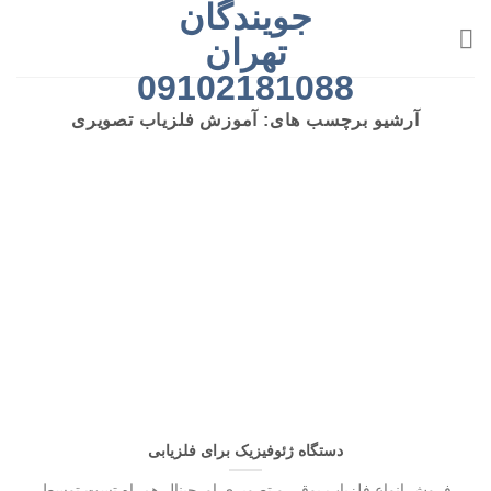
جویندگان
رش
ه
تهران
حتوا
09102181088
آرشیو برچسب های:
آموزش فلزیاب تصویری
دستگاه ژئوفیزیک برای فلزیابی
فروش انواع فلزیاب بوقی و تصویری اورجینال همراه تست توسط