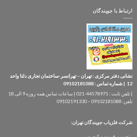
ارتباط با جویندگان
نشانی دفتر مرکزی : تهران – تهرانسر-ساختمان تجاری دلتا واحد
12 | شماره تماس : 09102181088
| تلفن ثابت : 44578971-021 | ساعات تماس همه روزه 9 الی 18
تلفن: 09102181088 – 09102191330
شرکت فلزیاب جویندگان تهران:
_ تضمین قیمت و کیفیت