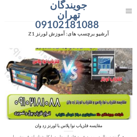
جویندگان
رش
ه
تهران
حتوا
09102181088
آرشیو برچسب های:
آموزش لورنز Z1
مقایسه فلزیاب نوا پلاس با لورنز زد وان
هرگونه سوال در مورد خرید فلزیاب دارید با کارشناسان فروش ما