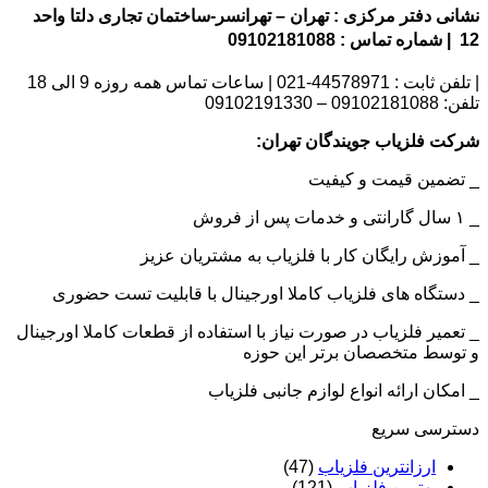
نشانی دفتر مرکزی : تهران – تهرانسر-ساختمان تجاری دلتا واحد
12 | شماره تماس : 09102181088
| تلفن ثابت : 44578971-021 | ساعات تماس همه روزه 9 الی 18
تلفن: 09102181088 – 09102191330
شرکت فلزیاب جویندگان تهران:
_ تضمین قیمت و کیفیت
_ ۱ سال گارانتی و خدمات پس از فروش
_ آموزش رایگان کار با فلزیاب به مشتریان عزیز
_ دستگاه های فلزیاب کاملا اورجینال با قابلیت تست حضوری
_ تعمیر فلزیاب در صورت نیاز با استفاده از قطعات کاملا اورجینال
و توسط متخصصان برتر این حوزه
_ امکان ارائه انواع لوازم جانبی فلزیاب
دسترسی سریع
ارزانترین فلزیاب
(47)
بهترین فلزیاب
(121)