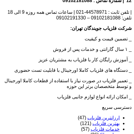
12 | شماره تماس : 09102181088
| تلفن ثابت : 44578971-021 | ساعات تماس همه روزه 9 الی 18
تلفن: 09102181088 – 09102191330
شرکت فلزیاب جویندگان تهران:
_ تضمین قیمت و کیفیت
_ ۱ سال گارانتی و خدمات پس از فروش
_ آموزش رایگان کار با فلزیاب به مشتریان عزیز
_ دستگاه های فلزیاب کاملا اورجینال با قابلیت تست حضوری
_ تعمیر فلزیاب در صورت نیاز با استفاده از قطعات کاملا اورجینال
و توسط متخصصان برتر این حوزه
_ امکان ارائه انواع لوازم جانبی فلزیاب
دسترسی سریع
ارزانترین فلزیاب
(47)
بهترین فلزیاب
(121)
خدمات فلزیاب
(57)