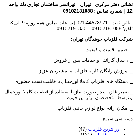
نشانی دفتر مرکزی : تهران – تهرانسر-ساختمان تجاری دلتا واحد
12 | شماره تماس : 09102181088
| تلفن ثابت : 44578971-021 | ساعات تماس همه روزه 9 الی 18
تلفن: 09102181088 – 09102191330
شرکت فلزیاب جویندگان تهران:
_ تضمین قیمت و کیفیت
_ ۱ سال گارانتی و خدمات پس از فروش
_ آموزش رایگان کار با فلزیاب به مشتریان عزیز
_ دستگاه های فلزیاب کاملا اورجینال با قابلیت تست حضوری
_ تعمیر فلزیاب در صورت نیاز با استفاده از قطعات کاملا اورجینال
و توسط متخصصان برتر این حوزه
_ امکان ارائه انواع لوازم جانبی فلزیاب
دسترسی سریع
ارزانترین فلزیاب
(47)
بهترین فلزیاب
(121)