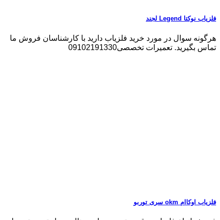
فلزیاب نوکتا Legend لجند
هرگونه سوال در مورد خرید فلزیاب دارید با کارشناسان فروش ما
تماس بگیرید. تعمیرات تخصصی09102191330
فلزیاب اوکاام okm سری توربو