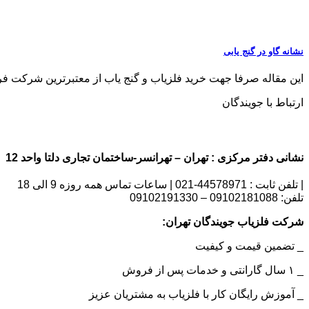
نشانه گاو در گنج یابی
این مقاله صرفا جهت خرید فلزیاب و گنج یاب از معتبرترین شرکت فروش فلزی
ارتباط با جویندگان
نشانی دفتر مرکزی : تهران – تهرانسر-ساختمان تجاری دلتا واحد 12 | شماره تماس : 09102181088
| تلفن ثابت : 44578971-021 | ساعات تماس همه روزه 9 الی 18
تلفن: 09102181088 – 09102191330
شرکت فلزیاب جویندگان تهران:
_ تضمین قیمت و کیفیت
_ ۱ سال گارانتی و خدمات پس از فروش
_ آموزش رایگان کار با فلزیاب به مشتریان عزیز