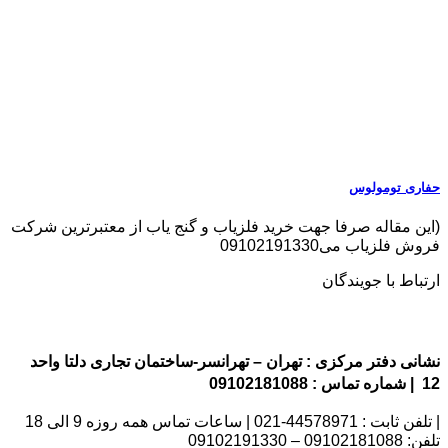
حفاری تومولوس
(این مقاله صرفا جهت خرید فلزیاب و گنج یاب از معتبرترین شرکت
فروش فلزیاب می09102191330
ارتباط با جویندگان
نشانی دفتر مرکزی : تهران – تهرانسر-ساختمان تجاری دلتا واحد
12 | شماره تماس : 09102181088
| تلفن ثابت : 44578971-021 | ساعات تماس همه روزه 9 الی 18
تلفن: 09102181088 – 09102191330