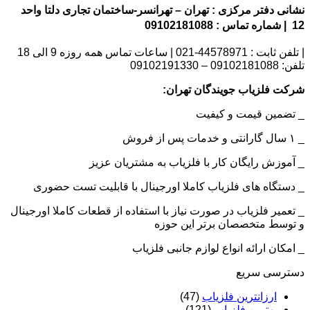
نشانی دفتر مرکزی : تهران – تهرانسر-ساختمان تجاری دلتا واحد
12 | شماره تماس : 09102181088
| تلفن ثابت : 44578971-021 | ساعات تماس همه روزه 9 الی 18
تلفن: 09102181088 – 09102191330
شرکت فلزیاب جویندگان تهران:
_ تضمین قیمت و کیفیت
_ ۱ سال گارانتی و خدمات پس از فروش
_ آموزش رایگان کار با فلزیاب به مشتریان عزیز
_ دستگاه های فلزیاب کاملا اورجینال با قابلیت تست حضوری
_ تعمیر فلزیاب در صورت نیاز با استفاده از قطعات کاملا اورجینال
و توسط متخصصان برتر این حوزه
_ امکان ارائه انواع لوازم جانبی فلزیاب
دسترسی سریع
ارزانترین فلزیاب
(47)
بهترین فلزیاب
(121)