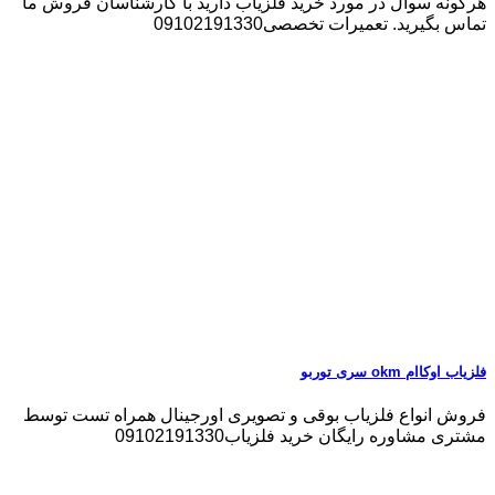
هرگونه سوال در مورد خرید فلزیاب دارید با کارشناسان فروش ما
تماس بگیرید. تعمیرات تخصصی09102191330
فلزیاب اوکاام okm سری توربو
فروش انواع فلزیاب بوقی و تصویری اورجینال همراه تست توسط
مشتری مشاوره رایگان خرید فلزیاب09102191330