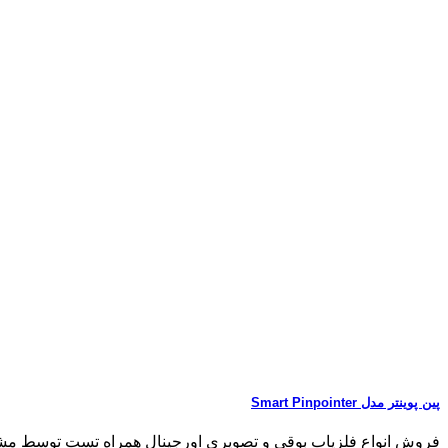
پین پوینتر مدل Smart Pinpointer
فروش انواع فلزیاب بوقی و تصویری اورجینال همراه تست توسط مشتری مشاو