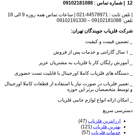
12 | شماره تماس : 09102181088
| تلفن ثابت : 44578971-021 | ساعات تماس همه روزه 9 الی 18
تلفن: 09102181088 – 09102191330
شرکت فلزیاب جویندگان تهران:
_ تضمین قیمت و کیفیت
_ ۱ سال گارانتی و خدمات پس از فروش
_ آموزش رایگان کار با فلزیاب به مشتریان عزیز
_ دستگاه های فلزیاب کاملا اورجینال با قابلیت تست حضوری
_ تعمیر فلزیاب در صورت نیاز با استفاده از قطعات کاملا اورجینال
و توسط متخصصان برتر این حوزه
_ امکان ارائه انواع لوازم جانبی فلزیاب
دسترسی سریع
ارزانترین فلزیاب
(47)
بهترین فلزیاب
(121)
خدمات فلزیاب
(57)