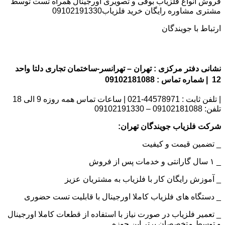
فروش انواع فلزیاب بوقی و تصویری اورجینال همراه تست توسط
مشتری مشاوره رایگان خرید فلزیاب09102191330
ارتباط با جویندگان
نشانی دفتر مرکزی : تهران – تهرانسر-ساختمان تجاری دلتا واحد
12 | شماره تماس : 09102181088
| تلفن ثابت : 44578971-021 | ساعات تماس همه روزه 9 الی 18
تلفن: 09102181088 – 09102191330
شرکت فلزیاب جویندگان تهران:
_ تضمین قیمت و کیفیت
_ ۱ سال گارانتی و خدمات پس از فروش
_ آموزش رایگان کار با فلزیاب به مشتریان عزیز
_ دستگاه های فلزیاب کاملا اورجینال با قابلیت تست حضوری
_ تعمیر فلزیاب در صورت نیاز با استفاده از قطعات کاملا اورجینال
و توسط متخصصان برتر این حوزه