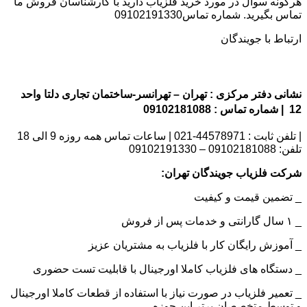
هرگونه سوال در مورد خرید فلزیاب دارید با کارشناسان فروش ما
تماس بگیرید. شماره تماس09102191330
ارتباط با جویندگان
نشانی دفتر مرکزی : تهران – تهرانسر-ساختمان تجاری دلتا واحد
12 | شماره تماس : 09102181088
| تلفن ثابت : 44578971-021 | ساعات تماس همه روزه 9 الی 18
تلفن: 09102181088 – 09102191330
شرکت فلزیاب جویندگان تهران:
_ تضمین قیمت و کیفیت
_ ۱ سال گارانتی و خدمات پس از فروش
_ آموزش رایگان کار با فلزیاب به مشتریان عزیز
_ دستگاه های فلزیاب کاملا اورجینال با قابلیت تست حضوری
_ تعمیر فلزیاب در صورت نیاز با استفاده از قطعات کاملا اورجینال
و توسط متخصصان برتر این حوزه