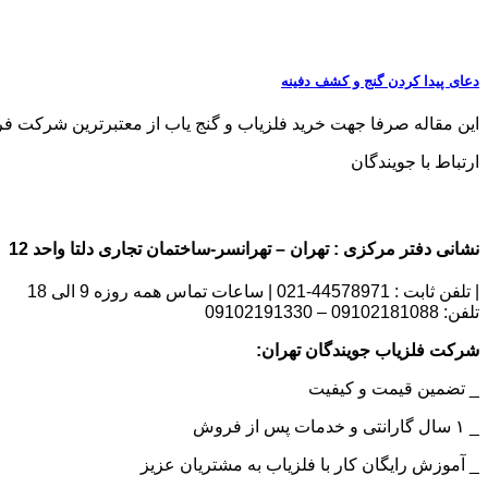
دعای پیدا کردن گنج و کشف دفینه
این مقاله صرفا جهت خرید فلزیاب و گنج یاب از معتبرترین شرکت فروش فلزی
ارتباط با جویندگان
نشانی دفتر مرکزی : تهران – تهرانسر-ساختمان تجاری دلتا واحد 12 | شماره تماس : 09102181088
| تلفن ثابت : 44578971-021 | ساعات تماس همه روزه 9 الی 18
تلفن: 09102181088 – 09102191330
شرکت فلزیاب جویندگان تهران:
_ تضمین قیمت و کیفیت
_ ۱ سال گارانتی و خدمات پس از فروش
_ آموزش رایگان کار با فلزیاب به مشتریان عزیز