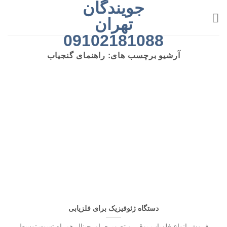
جویندگان
رش
ه
تهران
حتوا
09102181088
آرشیو برچسب های:
راهنمای گنجیاب
دستگاه ژئوفیزیک برای فلزیابی
فروش انواع فلزیاب بوقی و تصویری اورجینال همراه تست توسط