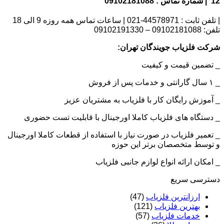
12 | شماره تماس : 09102181088
| تلفن ثابت : 44578971-021 | ساعات تماس همه روزه 9 الی 18
تلفن: 09102181088 – 09102191330
شرکت فلزیاب جویندگان تهران:
_ تضمین قیمت و کیفیت
_ ۱ سال گارانتی و خدمات پس از فروش
_ آموزش رایگان کار با فلزیاب به مشتریان عزیز
_ دستگاه های فلزیاب کاملا اورجینال با قابلیت تست حضوری
_ تعمیر فلزیاب در صورت نیاز با استفاده از قطعات کاملا اورجینال
و توسط متخصصان برتر این حوزه
_ امکان ارائه انواع لوازم جانبی فلزیاب
دسترسی سریع
ارزانترین فلزیاب
(47)
بهترین فلزیاب
(121)
خدمات فلزیاب
(57)