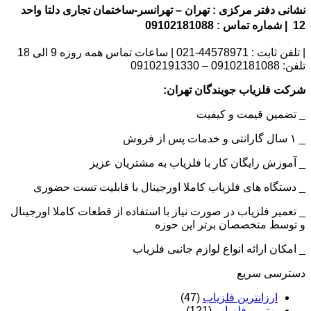
نشانی دفتر مرکزی : تهران – تهرانسر-ساختمان تجاری دلتا واحد
12 | شماره تماس : 09102181088
| تلفن ثابت : 44578971-021 | ساعات تماس همه روزه 9 الی 18
تلفن: 09102181088 – 09102191330
شرکت فلزیاب جویندگان تهران:
_ تضمین قیمت و کیفیت
_ ۱ سال گارانتی و خدمات پس از فروش
_ آموزش رایگان کار با فلزیاب به مشتریان عزیز
_ دستگاه های فلزیاب کاملا اورجینال با قابلیت تست حضوری
_ تعمیر فلزیاب در صورت نیاز با استفاده از قطعات کاملا اورجینال
و توسط متخصصان برتر این حوزه
_ امکان ارائه انواع لوازم جانبی فلزیاب
دسترسی سریع
ارزانترین فلزیاب
(47)
بهترین فلزیاب
(121)