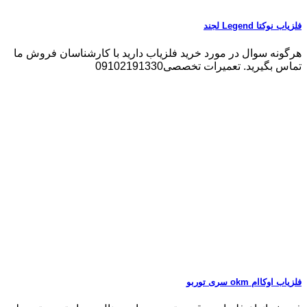
فلزیاب نوکتا Legend لجند
هرگونه سوال در مورد خرید فلزیاب دارید با کارشناسان فروش ما
تماس بگیرید. تعمیرات تخصصی09102191330
فلزیاب اوکاام okm سری توربو