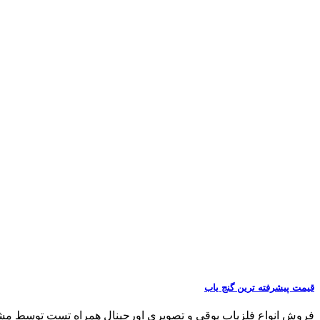
قیمت پیشرفته ترین گنج یاب
فروش انواع فلزیاب بوقی و تصویری اورجینال همراه تست توسط مشتری مشاو