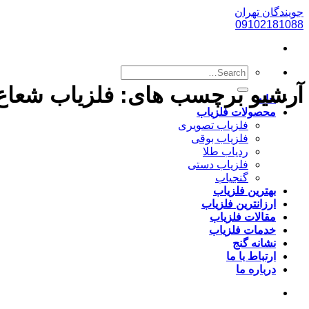
پرش
جویندگان تهران
به
09102181088
محتوا
آرشیو برچسب های:
فلزیاب شعاع
خانه
محصولات فلزیاب
فلزیاب تصویری
فلزیاب بوقی
ردیاب طلا
فلزیاب دستی
گنجیاب
بهترین فلزیاب
ارزانترین فلزیاب
مقالات فلزیاب
خدمات فلزیاب
نشانه گنج
ارتباط با ما
درباره ما