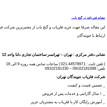
نشانه قورباغه در گنج یابی
این مقاله صرفا جهت خرید فلزیاب و گنج یاب از معتبرترین شرکت فروش فلزی
ارتباط با جویندگان
نشانی دفتر مرکزی : تهران – تهرانسر-ساختمان تجاری دلتا واحد 12 | شماره تماس : 09102181088
| تلفن ثابت : 44578971-021 | ساعات تماس همه روزه 9 الی 18
تلفن: 09102181088 – 09102191330
شرکت فلزیاب جویندگان تهران:
_ تضمین قیمت و کیفیت
_ ۱ سال گارانتی و خدمات پس از فروش
_ آموزش رایگان کار با فلزیاب به مشتریان عزیز