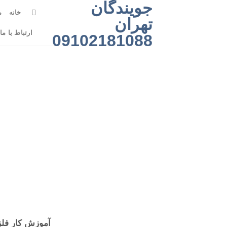
جویندگان
رش
خانه
م
ه
تهران
حتوا
ارتباط با ما
09102181088
آموزش کار فلزی