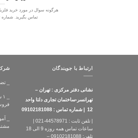
هرگونه سوال در مورد خرید فلزیا
تماس بگیرید. شماره تماس1330
ارتباط با جویندگان
شرکت 
_ تض
نشانی دفتر مرکزی : تهران –
_ 
تهرانسر-ساختمان تجاری دلتا واحد
فرو
12 | شماره تماس : 09102181088
_ آمو
| تلفن ثابت : 44578971-021 |
مشتر
ساعات تماس همه روزه 9 الی 18
تلفن: 09102181088 –