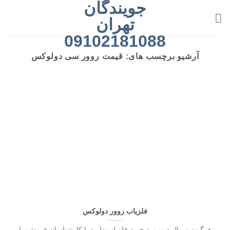
جویندگان
رش
ه
تهران
حتوا
09102181088
آرشیو برچسب های:
قیمت روور سی دولوکس
فلزیاب روور دولوکس
هرگونه سوال در مورد خرید فلزیاب دارید با کارشناسان فروش ما