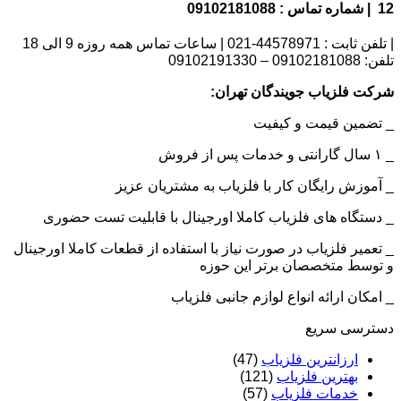
12 | شماره تماس : 09102181088
| تلفن ثابت : 44578971-021 | ساعات تماس همه روزه 9 الی 18
تلفن: 09102181088 – 09102191330
شرکت فلزیاب جویندگان تهران:
_ تضمین قیمت و کیفیت
_ ۱ سال گارانتی و خدمات پس از فروش
_ آموزش رایگان کار با فلزیاب به مشتریان عزیز
_ دستگاه های فلزیاب کاملا اورجینال با قابلیت تست حضوری
_ تعمیر فلزیاب در صورت نیاز با استفاده از قطعات کاملا اورجینال
و توسط متخصصان برتر این حوزه
_ امکان ارائه انواع لوازم جانبی فلزیاب
دسترسی سریع
ارزانترین فلزیاب
(47)
بهترین فلزیاب
(121)
خدمات فلزیاب
(57)