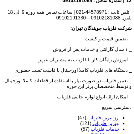
12 | شماره تماس : 09102181088
| تلفن ثابت : 44578971-021 | ساعات تماس همه روزه 9 الی 18
تلفن: 09102181088 – 09102191330
شرکت فلزیاب جویندگان تهران:
_ تضمین قیمت و کیفیت
_ ۱ سال گارانتی و خدمات پس از فروش
_ آموزش رایگان کار با فلزیاب به مشتریان عزیز
_ دستگاه های فلزیاب کاملا اورجینال با قابلیت تست حضوری
_ تعمیر فلزیاب در صورت نیاز با استفاده از قطعات کاملا اورجینال
و توسط متخصصان برتر این حوزه
_ امکان ارائه انواع لوازم جانبی فلزیاب
دسترسی سریع
ارزانترین فلزیاب
(47)
بهترین فلزیاب
(121)
خدمات فلزیاب
(57)