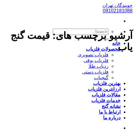
پرش
جویندگان تهران
به
09102181088
محتوا
آرشیو برچسب های:
قیمت گنج
خانه
یاب
محصولات فلزیاب
فلزیاب تصویری
فلزیاب بوقی
ردیاب طلا
فلزیاب دستی
گنجیاب
بهترین فلزیاب
ارزانترین فلزیاب
مقالات فلزیاب
خدمات فلزیاب
نشانه گنج
ارتباط با ما
درباره ما