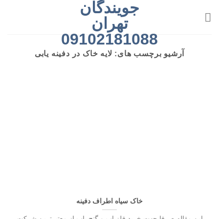
جویندگان
رش
ه
تهران
حتوا
09102181088
آرشیو برچسب های:
لایه خاک در دفینه یابی
خاک سیاه اطراف دفینه
این مقاله صرفا جهت خرید فلزیاب و گنج یاب از معتبرترین شرکت