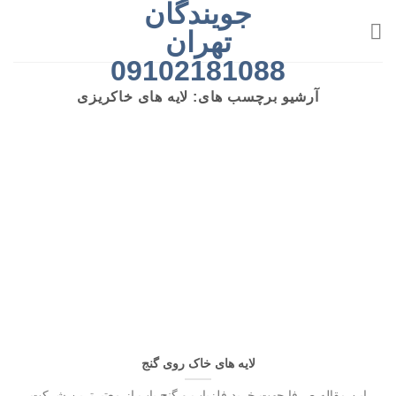
جویندگان
رش
ه
تهران
حتوا
09102181088
آرشیو برچسب های:
لایه های خاکریزی
لایه های خاک روی گنج
این مقاله صرفا جهت خرید فلزیاب و گنج یاب از معتبرترین شرکت