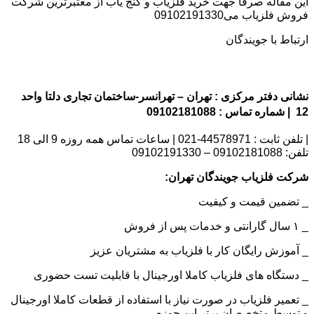
این مقاله صرفا جهت خرید فلزیاب و گنج یاب از معتبرترین شرکت
فروش فلزیاب می09102191330
ارتباط با جویندگان
نشانی دفتر مرکزی : تهران – تهرانسر-ساختمان تجاری دلتا واحد
12 | شماره تماس : 09102181088
| تلفن ثابت : 44578971-021 | ساعات تماس همه روزه 9 الی 18
تلفن: 09102181088 – 09102191330
شرکت فلزیاب جویندگان تهران:
_ تضمین قیمت و کیفیت
_ ۱ سال گارانتی و خدمات پس از فروش
_ آموزش رایگان کار با فلزیاب به مشتریان عزیز
_ دستگاه های فلزیاب کاملا اورجینال با قابلیت تست حضوری
_ تعمیر فلزیاب در صورت نیاز با استفاده از قطعات کاملا اورجینال
و توسط متخصصان برتر این حوزه