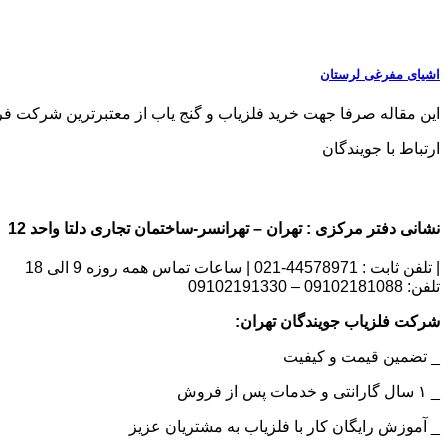
اشیای مفرغی لرستان
این مقاله صرفا جهت خرید فلزیاب و گنج یاب از معتبرترین شرکت فروش فلزی
ارتباط با جویندگان
نشانی دفتر مرکزی : تهران – تهرانسر-ساختمان تجاری دلتا واحد 12 | شماره تماس : 09102181088
| تلفن ثابت : 44578971-021 | ساعات تماس همه روزه 9 الی 18
تلفن: 09102181088 – 09102191330
شرکت فلزیاب جویندگان تهران:
_ تضمین قیمت و کیفیت
_ ۱ سال گارانتی و خدمات پس از فروش
_ آموزش رایگان کار با فلزیاب به مشتریان عزیز