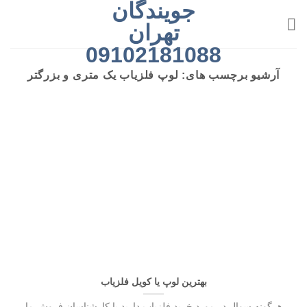
جویندگان
رش
ه
تهران
حتوا
09102181088
آرشیو برچسب های:
لوپ فلزیاب یک متری و بزرگتر
بهترین لوپ یا کویل فلزیاب
هرگونه سوال در مورد خرید فلزیاب دارید با کارشناسان فروش ما