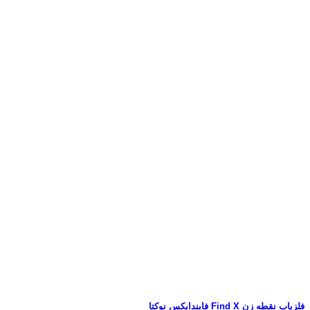
فلزیاب نقطه زن Find X فایندایکس نوکتا