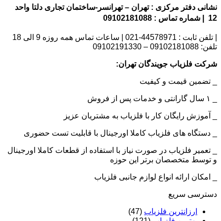
نشانی دفتر مرکزی : تهران – تهرانسر-ساختمان تجاری دلتا واحد
12 | شماره تماس : 09102181088
| تلفن ثابت : 44578971-021 | ساعات تماس همه روزه 9 الی 18
تلفن: 09102181088 – 09102191330
شرکت فلزیاب جویندگان تهران:
_ تضمین قیمت و کیفیت
_ ۱ سال گارانتی و خدمات پس از فروش
_ آموزش رایگان کار با فلزیاب به مشتریان عزیز
_ دستگاه های فلزیاب کاملا اورجینال با قابلیت تست حضوری
_ تعمیر فلزیاب در صورت نیاز با استفاده از قطعات کاملا اورجینال
و توسط متخصصان برتر این حوزه
_ امکان ارائه انواع لوازم جانبی فلزیاب
دسترسی سریع
ارزانترین فلزیاب
(47)
بهترین فلزیاب
(121)