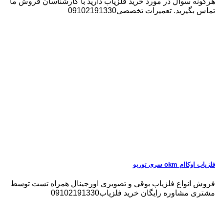
هرگونه سوال در مورد خرید فلزیاب دارید با کارشناسان فروش ما
تماس بگیرید. تعمیرات تخصصی09102191330
فلزیاب اوکاام okm سری توربو
فروش انواع فلزیاب بوقی و تصویری اورجینال همراه تست توسط
مشتری مشاوره رایگان خرید فلزیاب09102191330