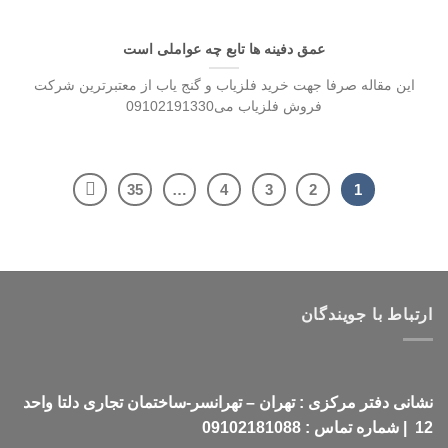
عمق دفینه ها تابع چه عواملی است
این مقاله صرفا جهت خرید فلزیاب و گنج یاب از معتبرترین شرکت
فروش فلزیاب می09102191330
35
…
4
3
2
1
ارتباط با جویندگان
نشانی دفتر مرکزی : تهران – تهرانسر-ساختمان تجاری دلتا واحد
12 | شماره تماس : 09102181088