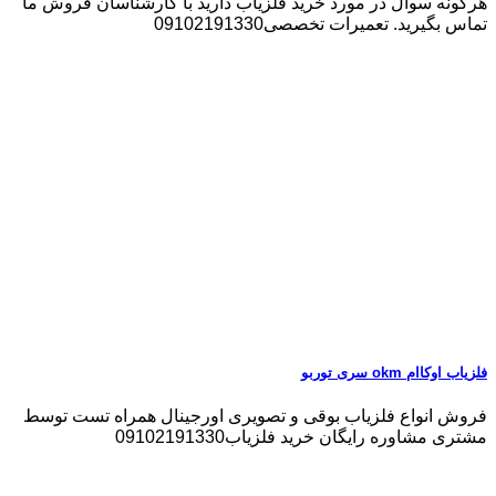
هرگونه سوال در مورد خرید فلزیاب دارید با کارشناسان فروش ما
تماس بگیرید. تعمیرات تخصصی09102191330
فلزیاب اوکاام okm سری توربو
فروش انواع فلزیاب بوقی و تصویری اورجینال همراه تست توسط
مشتری مشاوره رایگان خرید فلزیاب09102191330