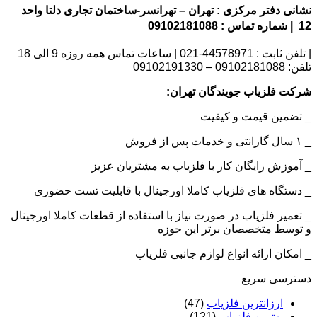
نشانی دفتر مرکزی : تهران – تهرانسر-ساختمان تجاری دلتا واحد
12 | شماره تماس : 09102181088
| تلفن ثابت : 44578971-021 | ساعات تماس همه روزه 9 الی 18
تلفن: 09102181088 – 09102191330
شرکت فلزیاب جویندگان تهران:
_ تضمین قیمت و کیفیت
_ ۱ سال گارانتی و خدمات پس از فروش
_ آموزش رایگان کار با فلزیاب به مشتریان عزیز
_ دستگاه های فلزیاب کاملا اورجینال با قابلیت تست حضوری
_ تعمیر فلزیاب در صورت نیاز با استفاده از قطعات کاملا اورجینال
و توسط متخصصان برتر این حوزه
_ امکان ارائه انواع لوازم جانبی فلزیاب
دسترسی سریع
ارزانترین فلزیاب
(47)
بهترین فلزیاب
(121)