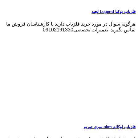
فلزیاب نوکتا Legend لجند
هرگونه سوال در مورد خرید فلزیاب دارید با کارشناسان فروش ما
تماس بگیرید. تعمیرات تخصصی09102191330
فلزیاب اوکاام okm سری توربو