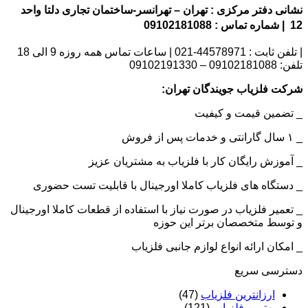
نشانی دفتر مرکزی : تهران – تهرانسر-ساختمان تجاری دلتا واحد
12 | شماره تماس : 09102181088
| تلفن ثابت : 44578971-021 | ساعات تماس همه روزه 9 الی 18
تلفن: 09102181088 – 09102191330
شرکت فلزیاب جویندگان تهران:
_ تضمین قیمت و کیفیت
_ ۱ سال گارانتی و خدمات پس از فروش
_ آموزش رایگان کار با فلزیاب به مشتریان عزیز
_ دستگاه های فلزیاب کاملا اورجینال با قابلیت تست حضوری
_ تعمیر فلزیاب در صورت نیاز با استفاده از قطعات کاملا اورجینال
و توسط متخصصان برتر این حوزه
_ امکان ارائه انواع لوازم جانبی فلزیاب
دسترسی سریع
ارزانترین فلزیاب
(47)
بهترین فلزیاب
(121)