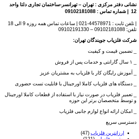
نشانی دفتر مرکزی : تهران – تهرانسر-ساختمان تجاری دلتا واحد
12 | شماره تماس : 09102181088
| تلفن ثابت : 44578971-021 | ساعات تماس همه روزه 9 الی 18
تلفن: 09102181088 – 09102191330
شرکت فلزیاب جویندگان تهران:
_ تضمین قیمت و کیفیت
_ ۱ سال گارانتی و خدمات پس از فروش
_ آموزش رایگان کار با فلزیاب به مشتریان عزیز
_ دستگاه های فلزیاب کاملا اورجینال با قابلیت تست حضوری
_ تعمیر فلزیاب در صورت نیاز با استفاده از قطعات کاملا اورجینال
و توسط متخصصان برتر این حوزه
_ امکان ارائه انواع لوازم جانبی فلزیاب
دسترسی سریع
ارزانترین فلزیاب
(47)
بهترین فلزیاب
(121)