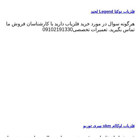
فلزیاب نوکتا Legend لجند
هرگونه سوال در مورد خرید فلزیاب دارید با کارشناسان فروش ما
تماس بگیرید. تعمیرات تخصصی09102191330
فلزیاب اوکاام okm سری توربو