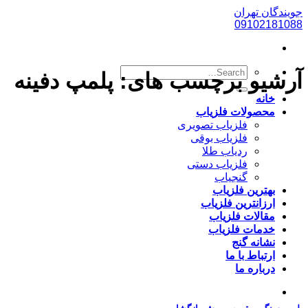
پرش
جویندگان تهران
به
09102181088
محتوا
آرشیو برچسب های:
پلمپ دفینه
خانه
محصولات فلزیاب
فلزیاب تصویری
فلزیاب بوقی
ردیاب طلا
فلزیاب دستی
گنجیاب
بهترین فلزیاب
ارزانترین فلزیاب
مقالات فلزیاب
خدمات فلزیاب
نشانه گنج
ارتباط با ما
درباره ما