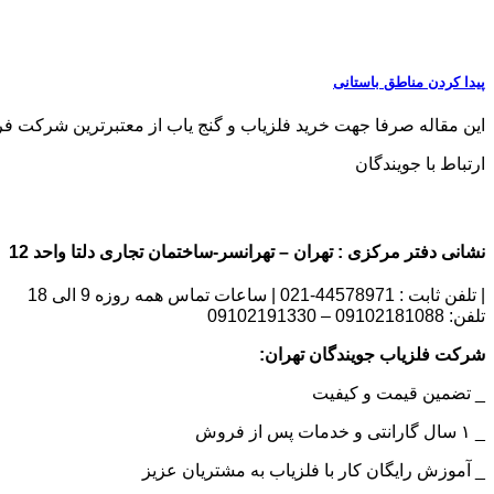
پیدا کردن مناطق باستانی
این مقاله صرفا جهت خرید فلزیاب و گنج یاب از معتبرترین شرکت فروش فلزی
ارتباط با جویندگان
نشانی دفتر مرکزی : تهران – تهرانسر-ساختمان تجاری دلتا واحد 12 | شماره تماس : 09102181088
| تلفن ثابت : 44578971-021 | ساعات تماس همه روزه 9 الی 18
تلفن: 09102181088 – 09102191330
شرکت فلزیاب جویندگان تهران:
_ تضمین قیمت و کیفیت
_ ۱ سال گارانتی و خدمات پس از فروش
_ آموزش رایگان کار با فلزیاب به مشتریان عزیز