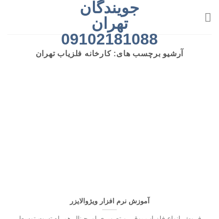
جویندگان
رش
ه
تهران
حتوا
09102181088
آرشیو برچسب های:
کارخانه فلزیاب تهران
آموزش نرم‌ افزار ویژوالایزر
فروش انواع فلزیاب بوقی و تصویری اورجینال همراه تست توسط