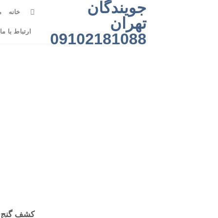
جویندگان
رش
خانه
م
ه
تهران
حتوا
ارتباط با ما
09102181088
کشف گنج ب