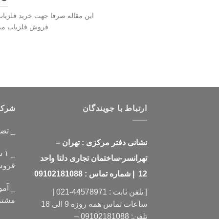
این مقاله صرفا جهت خرید فلزیاب
فروش فلزیاب می102191330
ارتباط با جویندگان
شرکت 
_ تض
نشانی دفتر مرکزی : تهران –
_ 
تهرانسر-ساختمان تجاری دلتا واحد
فرو
12 | شماره تماس : 09102181088
_ آمو
| تلفن ثابت : 44578971-021 |
مشتر
ساعات تماس همه روزه 9 الی 18
تلفن: 09102181088 –