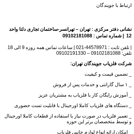
ارتباط با جویندگان
نشانی دفتر مرکزی : تهران – تهرانسر-ساختمان تجاری دلتا واحد
12 | شماره تماس : 09102181088
| تلفن ثابت : 44578971-021 | ساعات تماس همه روزه 9 الی 18
تلفن: 09102181088 – 09102191330
شرکت فلزیاب جویندگان تهران:
_ تضمین قیمت و کیفیت
_ ۱ سال گارانتی و خدمات پس از فروش
_ آموزش رایگان کار با فلزیاب به مشتریان عزیز
_ دستگاه های فلزیاب کاملا اورجینال با قابلیت تست حضوری
_ تعمیر فلزیاب در صورت نیاز با استفاده از قطعات کاملا اورجینال
و توسط متخصصان برتر این حوزه
_ امکان ارائه انواع لوازم جانبی فلزیاب