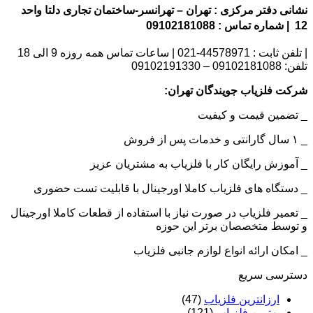
نشانی دفتر مرکزی : تهران – تهرانسر-ساختمان تجاری دلتا واحد
12 | شماره تماس : 09102181088
| تلفن ثابت : 44578971-021 | ساعات تماس همه روزه 9 الی 18
تلفن: 09102181088 – 09102191330
شرکت فلزیاب جویندگان تهران:
_ تضمین قیمت و کیفیت
_ ۱ سال گارانتی و خدمات پس از فروش
_ آموزش رایگان کار با فلزیاب به مشتریان عزیز
_ دستگاه های فلزیاب کاملا اورجینال با قابلیت تست حضوری
_ تعمیر فلزیاب در صورت نیاز با استفاده از قطعات کاملا اورجینال
و توسط متخصصان برتر این حوزه
_ امکان ارائه انواع لوازم جانبی فلزیاب
دسترسی سریع
ارزانترین فلزیاب
(47)
بهترین فلزیاب
(121)