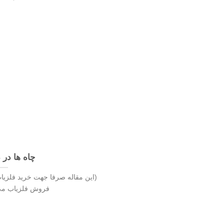
چاه ها در د
(این مقاله صرفا جهت خرید فلزیا
فروش فلزیاب می102191330