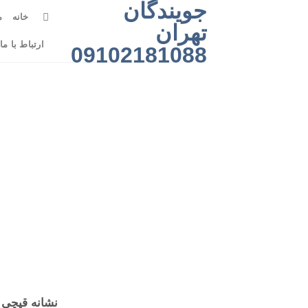
جویندگان
رش
خانه
م
ه
تهران
حتوا
ارتباط با ما
09102181088
نشانه قیچی د