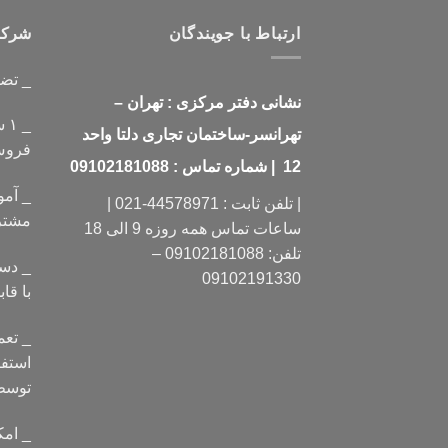
ارتباط با جویندگان
شرکت 
_ تض
نشانی دفتر مرکزی : تهران –
_ 
تهرانسر-ساختمان تجاری دلتا واحد
فرو
12 | شماره تماس : 09102181088
_ آمو
| تلفن ثابت : 44578971-021 |
مشتر
ساعات تماس همه روزه 9 الی 18
تلفن: 09102181088 –
_ دست
09102191330
با ق
_ تعم
استفا
توسط
_ امک