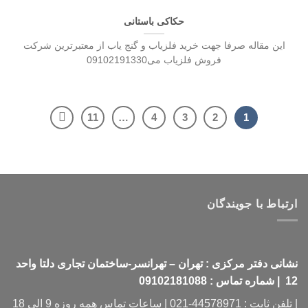
حکاکی باستانی
این مقاله صرفا جهت خرید فلزیاب و گنج یاب از معتبرترین شرکت
فروش فلزیاب می09102191330
11
…
4
3
2
1
ارتباط با جویندگان
نشانی دفتر مرکزی : تهران – تهرانسر-ساختمان تجاری دلتا واحد
12 | شماره تماس : 09102181088
| تلفن ثابت : 44578971-021 | ساعات تماس همه روزه 9 الی 18