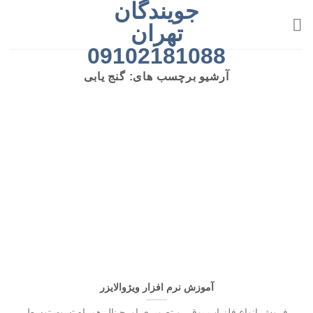
جویندگان
رش
ه
تهران
حتوا
09102181088
آرشیو برچسب های:
گنج یابی
آموزش نرم‌ افزار ویژوالایزر
فروش انواع فلزیاب بوقی و تصویری اورجینال همراه تست توسط