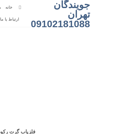
جویندگان
رش
خانه
م
ه
تهران
حتوا
ارتباط با ما
09102181088
فلزیاب گرت رکون  AML 750