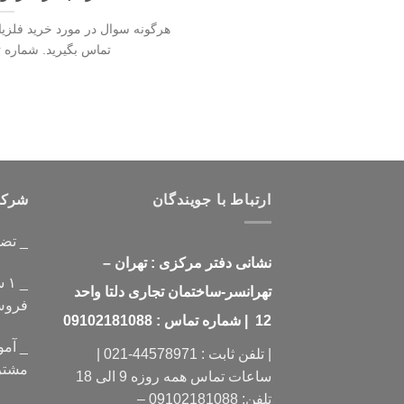
هرگونه سوال در مورد خرید فلزیا
تماس بگیرید. شماره تماس1330
ارتباط با جویندگان
شرکت 
_ تض
نشانی دفتر مرکزی : تهران –
_ 
تهرانسر-ساختمان تجاری دلتا واحد
فرو
12 | شماره تماس : 09102181088
_ آمو
| تلفن ثابت : 44578971-021 |
مشتر
ساعات تماس همه روزه 9 الی 18
تلفن: 09102181088 –