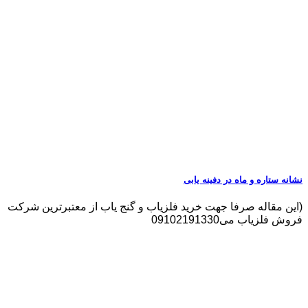
نشانه ستاره و ماه در دفینه یابی
(این مقاله صرفا جهت خرید فلزیاب و گنج یاب از معتبرترین شرکت
فروش فلزیاب می09102191330