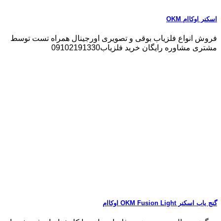
اسکنر اوکاام OKM
فروش انواع فلزیاب بوقی و تصویری اورجینال همراه تست توسط
مشتری مشاوره رایگان خرید فلزیاب09102191330
گنج یاب اسکنر OKM Fusion Light اوکاام