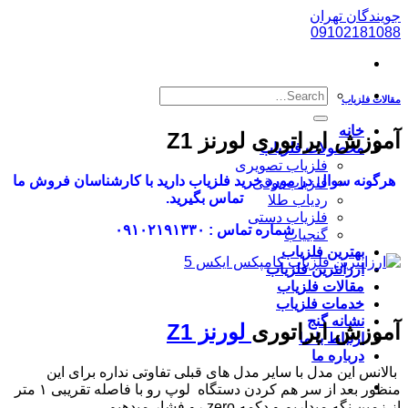
پرش
جویندگان تهران
به
09102181088
محتوا
مقالات فلزیاب
خانه
آموزش اپراتوری لورنز Z1
محصولات فلزیاب
فلزیاب تصویری
هرگونه سوال در مورد خرید فلزیاب دارید با کارشناسان فروش ما
فلزیاب بوقی
تماس بگیرید.
ردیاب طلا
فلزیاب دستی
شماره تماس : ۰۹۱۰۲۱۹۱۳۳۰
گنجیاب
بهترین فلزیاب
ارزانترین فلزیاب
مقالات فلزیاب
خدمات فلزیاب
نشانه گنج
آموزش اپراتوری
لورنز Z1
ارتباط با ما
درباره ما
بالانس این مدل با سایر مدل های قبلی تفاوتی نداره برای این
منظور بعد از سر هم کردن دستگاه لوپ رو با فاصله تقریبی ۱ متر
از زمین نگه میداریم و دکمه zero رو فشار میدهیم.