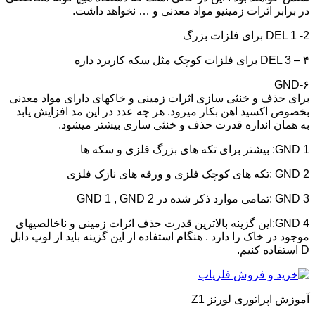
در برابر اثرات زمینیو مواد معدنی و … نخواهد داشت.
DEL 1 -2 برای فلزات بزرگ
DEL 3 – ۴ برای فلزات کوچک مثل سکه کاربرد داره
۶-GND
برای حذف و خنثی سازی اثرات زمینی و خاکهای دارای مواد معدنی
بخصوص اکسید اهن بکار میرود. هر چه عدد در این مد افزایش یابد
به همان اندازه قدرت حذف و خنثی سازی بیشتر میشود.
GND 1: بیشتر برای تکه های بزرگ فلزی و سکه ها
GND 2 :تکه های کوچک فلزی و ورقه های نازک فلزی
GND 3 :تمامی موارد ذکر شده در GND 1 , GND 2
GND 4:این گزینه بالاترین قدرت حذف اثرات زمینی و ناخالصیهای
موجود در خاک را دارد . هنگام استفاده از این گزینه باید از لوپ دابل
D استفاده کنیم.
آموزش اپراتوری لورنز Z1