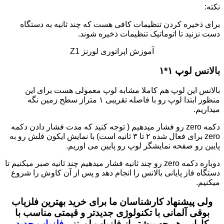
نکته:
برای ذخیره کردن تنظیمات کافی هست که چند ثانیه به دستگاه
دست نزنید تا اتوماتیک تنظیمات ذخیره شوند.
آموزش اپراتوری لورنز Z1
بالانس لوپ ۱*۱
بالانس این لوپ هم کاملا مشابه لوپ معمولی هست برای این
منظور ابتدا لوپ رو با فاصله تقریبی ۱ متراز سطح زمین نگه
میداریم.
دکمه zero رو فشار میدهیم ( توجه کنید که مدت فشار دادن دکمه
zero برای فعال شده ۲ تا ۳ ثانیه است) با نمایش ایکون فلش رو به
پایین رو صفحه نمایشگر لوپ رو پایین می اوریم.
دوباره دکمه zero رو چند ثانیه فشار میدهیم چند ثانیه صبر میکنیم تا
دستگاه فاز پایانی بالانس را انجام دهد و پس از آن کاوش را شروع
میکنیم.
ولی پیشنهاد کارشناسان ما برای خرید بهترین فلزیاب
بوقی آلمانی با تکنولوژی جدیدتر و
قیمتی مناسب با
کارایی هر چه بیشتر از فلزیاب لورنز ،
فلزیاب جدید